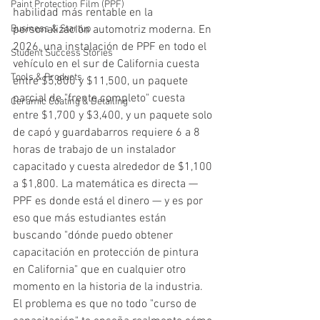
Paint Protection Film (PPF)
habilidad más rentable en la 
Business & Startup
personalización automotriz moderna. En 
2026, una instalación de PPF en todo el 
Student Success Stories
vehículo en el sur de California cuesta 
Tools & Products
entre $5,800 y $11,500, un paquete 
parcial de "frente completo" cuesta 
Ceramic Coating & Detailing
entre $1,700 y $3,400, y un paquete solo 
de capó y guardabarros requiere 6 a 8 
horas de trabajo de un instalador 
capacitado y cuesta alrededor de $1,100 
a $1,800. La matemática es directa — 
PPF es donde está el dinero — y es por 
eso que más estudiantes están 
buscando "dónde puedo obtener 
capacitación en protección de pintura 
en California" que en cualquier otro 
momento en la historia de la industria.
El problema es que no todo "curso de 