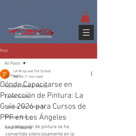
google-site-
verification=yUQflaRrfT0ei_sMWnDwKqJV7od4KWtNY0K5gnZqZE
Post
All Posts
LA Wrap and Tint School
All Posts
Apr 24
11 min read
Dónde Capacitarse en
Industry News & Trends
Protección de Pintura: La
Career Guides
Guía 2026 para Cursos de
Training Tips & How-To
PPF en Los Ángeles
Window Tinting
La protección de pintura se ha 
Vinyl Wrapping
convertido silenciosamente en la 