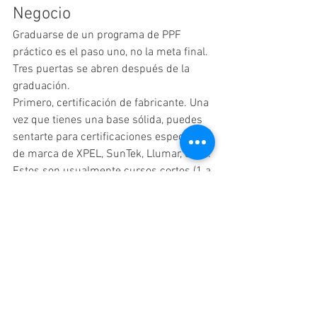
Negocio
Graduarse de un programa de PPF 
práctico es el paso uno, no la meta final. 
Tres puertas se abren después de la 
graduación.
Primero, certificación de fabricante. Una 
vez que tienes una base sólida, puedes 
sentarte para certificaciones específicas 
de marca de XPEL, SunTek, Llumar, o 3M. 
Estos son usualmente cursos cortos (1 a 
3 días) y asumen que ya sabes cómo 
instalar — no son cursos para 
principiantes. La certificación te permite 
listar la garantía del fabricante en tu 
trabajo, que en California manda una 
prima de precio significativa.
Segundo, empleo en taller. La mayoría 
de los talleres del sur de California 