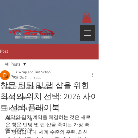
google-site-
verification=yUQflaRrfT0ei_sMWnDwKqJV7od4KWtNY0K5gnZqZE
Post
All Posts
LA Wrap and Tint School
All Posts
Apr 24
7 min read
창문 틴팅 및 랩 샵을 위한
Industry News & Trends
최적의 위치 선택: 2026 사이
Career Guides
트 선택 플레이북
Training Tips & How-To
최악의 임차 계약을 체결하는 것은 새로
Window Tinting
운 창문 틴팅 및 랩 샵을 죽이는 가장 빠
Vinyl Wrapping
른 방법입니다. 세계 수준의 훈련, 최신 