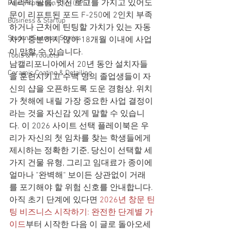
세라믹 필름, 멋진 로고를 가지고 있어도 
Paint Protection Film (PPF)
문이 리프트된 포드 F-250에 2인치 부족
Business & Startup
하거나 근처에 틴팅할 가치가 있는 자동
Student Success Stories
차가 충분하지 않아 18개월 이내에 사업
이 망할 수 있습니다.
Tools & Products
남캘리포니아에서 20년 동안 설치자들
Ceramic Coating & Detailing
을 훈련시키고 수백 명의 졸업생들이 자
신의 샵을 오픈하도록 도운 경험상, 위치
가 첫해에 내릴 가장 중요한 사업 결정이
라는 것을 자신감 있게 말할 수 있습니
다. 이 2026 사이트 선택 플레이북은 우
리가 자신의 첫 임차를 찾는 학생들에게 
제시하는 정확한 기준, 당신이 선택할 세 
가지 건물 유형, 그리고 임대료가 종이에 
얼마나 "완벽해" 보이든 상관없이 거래
를 포기해야 할 위험 신호를 안내합니다.
아직 초기 단계에 있다면 
2026년 창문 틴
팅 비즈니스 시작하기: 완전한 단계별 가
이드
부터 시작한 다음 이 글로 돌아오세