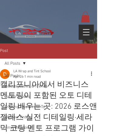
google-site-
verification=yUQflaRrfT0ei_sMWnDwKqJV7od4KWtNY0K5gnZqZE
Post
All Posts
LA Wrap and Tint School
All Posts
Apr 26
1 min read
캘리포니아에서 비즈니스
Industry News & Trends
멘토링이 포함된 오토 디테
Career Guides
일링 배우는 곳: 2026 로스앤
Training Tips & How-To
젤레스 실전 디테일링·세라
Window Tinting
믹 코팅 멘토 프로그램 가이
Vinyl Wrapping