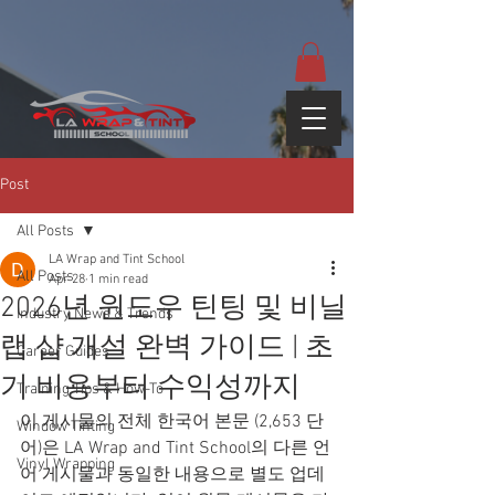
google-site-
verification=yUQflaRrfT0ei_sMWnDwKqJV7od4KWtNY0K5gnZqZE
Post
All Posts
LA Wrap and Tint School
All Posts
Apr 28
1 min read
2026년 윈도우 틴팅 및 비닐
Industry News & Trends
랩 샵 개설 완벽 가이드 | 초
Career Guides
기 비용부터 수익성까지
Training Tips & How-To
이 게시물의 전체 한국어 본문 (2,653 단
Window Tinting
어)은 LA Wrap and Tint School의 다른 언
Vinyl Wrapping
어 게시물과 동일한 내용으로 별도 업데