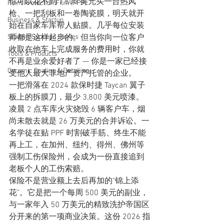
你可以花不到 1,500 美元买一台热风
Paint Protection Film (PPF)
枪、一把刮板和一卷陶瓷膜，明天就开
Business & Startup
始在自家车库帮人贴膜。几乎每位安装
Student Success Stories
师都是这样起步的。但当你向一位客户
收取在他车上完成服务的费用时，你就
Tools & Products
不再是业余爱好者了 — 你是一家已经接
Ceramic Coating & Detailing
受他人最大非地产资产托管的企业。
一把滑落在 2024 款保时捷 Taycan 翼子
板上的拆膜刀，最少 3,800 美元喷漆。
凌晨 2 点车库火灾烧毁 6 辆客户车，烟
尚未散去就是 26 万美元的合并诉讼。一
名学徒在贴 PPF 时割破手筋、终生不能
再上工，在加州、纽约、得州、佛州等
强制工伤保险州，会成为一份直接追到
老板个人的工伤索赔。
保险不是营业额上去后再加的"锦上添
花"。它是把一个每周 500 美元的副业，
与一家年入 50 万美元的精致洗护帝国区
分开来的第一项商业决策。这份 2026 指