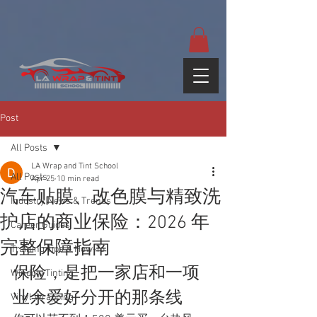
google-site-
verification=yUQflaRrfT0ei_sMWnDwKqJV7od4KWtNY0K5gnZqZE
Post
All Posts
LA Wrap and Tint School
All Posts
Apr 25
10 min read
汽车贴膜、改色膜与精致洗
Industry News & Trends
护店的商业保险：2026 年
Career Guides
完整保障指南
Training Tips & How-To
保险，是把一家店和一项
Window Tinting
业余爱好分开的那条线
Vinyl Wrapping