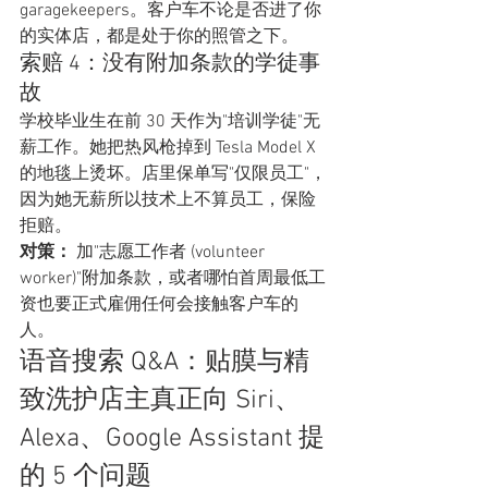
garagekeepers。客户车不论是否进了你
的实体店，都是处于你的照管之下。
索赔 4：没有附加条款的学徒事
故
学校毕业生在前 30 天作为"培训学徒"无
薪工作。她把热风枪掉到 Tesla Model X 
的地毯上烫坏。店里保单写"仅限员工"，
因为她无薪所以技术上不算员工，保险
拒赔。
对策：
 加"志愿工作者 (volunteer 
worker)"附加条款，或者哪怕首周最低工
资也要正式雇佣任何会接触客户车的
人。
语音搜索 Q&A：贴膜与精
致洗护店主真正向 Siri、
Alexa、Google Assistant 提
的 5 个问题