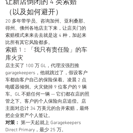
让新店倒闭的 4 类索赔
（以及如何避开）
20 多年带学员、咨询加州、亚利桑那、
得州、佛州各地店主下来，让店关门的
索赔模式来来去去就是这 4 种，加起来
比所有其它风险都多。
索赔 1：「我只有责任险」的车
库火灾
店主买了 100 万 GL，代理没强烈推 
garagekeepers，他就跳过了，假设客户
车都由客户自己的保险保着。凌晨 2 点
电暖器倾倒。火灾烧掉 9 位客户的 9 辆
车。GL 不赔任何一辆 — 它们都在店的照
管之下。客户的个人保险向店追偿。店
主面对总计 34 万美元的合并索赔，最终
把企业资产个人签让。
对策：
 第一天起就上 Garagekeepers 
Direct Primary，最少 25 万。