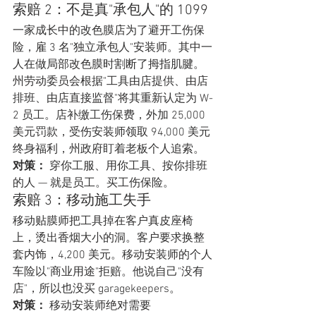
索赔 2：不是真"承包人"的 1099
一家成长中的改色膜店为了避开工伤保
险，雇 3 名"独立承包人"安装师。其中一
人在做局部改色膜时割断了拇指肌腱。
州劳动委员会根据"工具由店提供、由店
排班、由店直接监督"将其重新认定为 W-
2 员工。店补缴工伤保费，外加 25,000 
美元罚款，受伤安装师领取 94,000 美元
终身福利，州政府盯着老板个人追索。
对策：
 穿你工服、用你工具、按你排班
的人 — 就是员工。买工伤保险。
索赔 3：移动施工失手
移动贴膜师把工具掉在客户真皮座椅
上，烫出香烟大小的洞。客户要求换整
套内饰，4,200 美元。移动安装师的个人
车险以"商业用途"拒赔。他说自己"没有
店"，所以也没买 garagekeepers。
对策：
 移动安装师绝对需要 