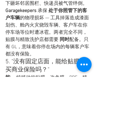
下砸坏邻居围栏、快递员被气管绊倒。
Garagekeepers
 承保 
处于你照管下的客
户车辆
的物理损坏 — 工具掉落造成漆面
划伤、舱内火灾烧毁车辆、客户车在你
停车场等位时遭冰雹。两者完全不同，
贴膜与精致洗护店都需要 
同时
配备。只
有 GL，意味着你停在场内的每辆客户车
都没有保险。
5. "没有固定店面，能给贴膜店
买商业保险吗？"
能。
 纯移动的贴膜、改色膜、PPF、精
致洗护经营者可以购买完整方案 — GL、
garagekeepers、商业车险，必要时加工
伤 — 不需要店铺地址。Hiscox、
Travelers、The Hartford、Liberty 
Mutual、Progressive Commercial 等多
数 A 级保险公司都承接纯移动方案。保
费通常比固定店低 30–50%。2026 年单