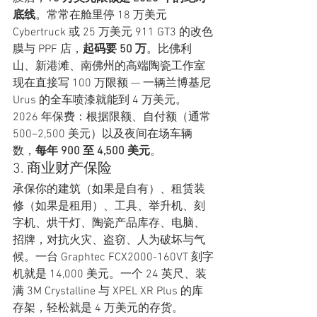
底线
。常常在舱里停 18 万美元 
Cybertruck 或 25 万美元 911 GT3 的改色
膜与 PPF 店，
起码要 50 万
。比佛利
山、新港滩、南佛州的高端陶瓷工作室
现在直接写 100 万限额 — 一辆兰博基尼 
Urus 的全车喷漆就能到 4 万美元。
2026 年保费：根据限额、自付额（通常 
500–2,500 美元）以及夜间在场车辆
数，
每年 900 至 4,500 美元
。
3. 商业财产保险
承保你的建筑（如果是自有）、租赁装
修（如果是租用）、工具、举升机、刻
字机、烘干灯、陶瓷产品库存、电脑、
招牌，对抗火灾、盗窃、人为破坏与气
候。一台 Graphtec FCX2000-160VT 刻字
机就是 14,000 美元。一个 24 英尺、装
满 3M Crystalline 与 XPEL XR Plus 的库
存架，轻松就是 4 万美元的存货。