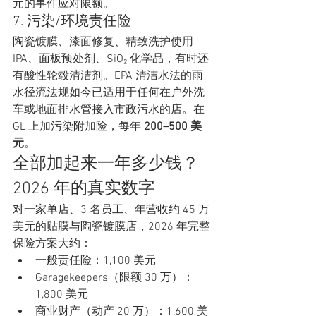
元的事件应对限额。
7. 污染/环境责任险
陶瓷镀膜、漆面修复、精致洗护使用 
IPA、面板预处剂、SiO₂ 化学品，有时还
有酸性轮毂清洁剂。EPA 清洁水法的雨
水径流法规如今已适用于任何在户外洗
车或地面排水管接入市政污水的店。在 
GL 上加污染附加险，每年 
200–500 美
元
。
全部加起来一年多少钱？
2026 年的真实数字
对一家单店、3 名员工、年营收约 45 万
美元的贴膜与陶瓷镀膜店，2026 年完整
保险方案大约：
一般责任险：1,100 美元
Garagekeepers（限额 30 万）：
1,800 美元
商业财产（动产 20 万）：1,600 美