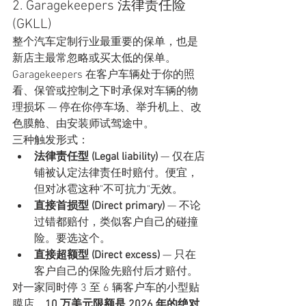
2. Garagekeepers 法律责任险 
(GKLL)
整个汽车定制行业最重要的保单，也是
新店主最常忽略或买太低的保单。
Garagekeepers 在客户车辆处于你的照
看、保管或控制之下时承保对车辆的物
理损坏 — 停在你停车场、举升机上、改
色膜舱、由安装师试驾途中。
三种触发形式：
法律责任型 (Legal liability)
 — 仅在店
铺被认定法律责任时赔付。便宜，
但对冰雹这种"不可抗力"无效。
直接首损型 (Direct primary)
 — 不论
过错都赔付，类似客户自己的碰撞
险。要选这个。
直接超额型 (Direct excess)
 — 只在
客户自己的保险先赔付后才赔付。
对一家同时停 3 至 6 辆客户车的小型贴
膜店，
10 万美元限额是 2026 年的绝对