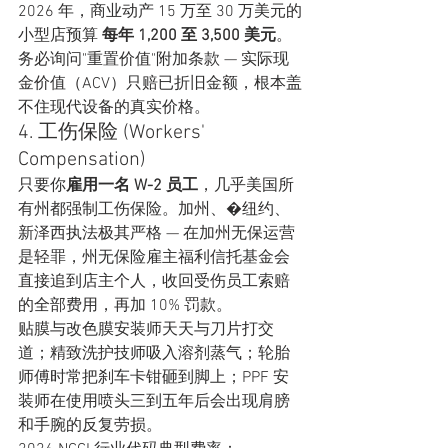
2026 年，商业动产 15 万至 30 万美元的
小型店预算 
每年 1,200 至 3,500 美元
。
务必询问"重置价值"附加条款 — 实际现
金价值（ACV）只赔已折旧金额，根本盖
不住现代设备的真实价格。
4. 工伤保险 (Workers' 
Compensation)
只要你
雇用一名 W-2 员工
，几乎美国所
有州都强制工伤保险。加州、�纽约、
新泽西执法极其严格 — 在加州无保运营
是轻罪，州无保险雇主福利信托基金会
直接追到店主个人，收回受伤员工索赔
的全部费用，再加 10% 罚款。
贴膜与改色膜安装师天天与刀片打交
道；精致洗护技师吸入溶剂蒸气；轮胎
师傅时常把刹车卡钳砸到脚上；PPF 安
装师在使用喷头三到五年后会出现肩膀
和手腕的反复劳损。