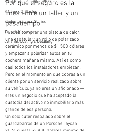
Por qué el seguro es la 
Paint Protection Film (PPF)
Business & Startup
línea entre un taller y un 
Student Success Stories
pasatiempo
Tools & Products
Puedes comprar una pistola de calor, 
una espátula y un rollo de polarizado 
Ceramic Coating & Detailing
cerámico por menos de $1,500 dólares 
y empezar a polarizar autos en tu 
cochera mañana mismo. Así es como 
casi todos los instaladores empiezan. 
Pero en el momento en que cobras a un 
cliente por un servicio realizado sobre 
su vehículo, ya no eres un aficionado — 
eres un negocio que ha aceptado la 
custodia del activo no inmobiliario más 
grande de esa persona.
Un solo cuter resbalado sobre el 
guardabarros de un Porsche Taycan 
2024 cuesta $3,800 dólares mínimo de 