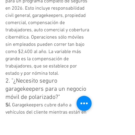
para un programa completo de seguros 
en 2026. Esto incluye responsabilidad 
civil general, garagekeepers, propiedad 
comercial, compensación de 
trabajadores, auto comercial y cobertura 
cibernética. Operaciones sólo móviles 
sin empleados pueden correr tan bajo 
como $2,400 al año. La variable más 
grande es la compensación de 
trabajadores, que se establece por 
estado y por nómina total.
2. "¿Necesito seguro 
garagekeepers para un negocio 
móvil de polarizado?"
Sí.
 Garagekeepers cubre daño a 
vehículos del cliente mientras están en 
tu cuidado, custodia o control — y la ley 
no se preocupa de si el auto está en una 
bahía de ladrillos o en la cochera del 