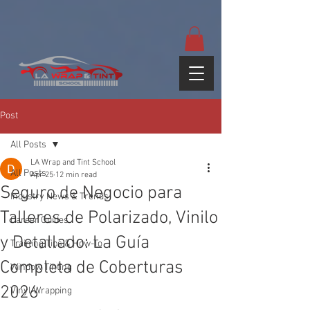
google-site-
verification=yUQflaRrfT0ei_sMWnDwKqJV7od4KWtNY0K5gnZqZE
Post
All Posts
LA Wrap and Tint School
All Posts
Apr 25
12 min read
Seguro de Negocio para
Industry News & Trends
Talleres de Polarizado, Vinilo
Career Guides
y Detallado: La Guía
Training Tips & How-To
Completa de Coberturas
Window Tinting
2026
Vinyl Wrapping